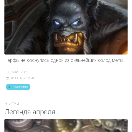
Нерфы не коснулись одной из сильнейших колод меты.
18 МАЯ 2021
䷉ ЧИТАТЬ ~1 МИН.
Hearthstone
✈︎ ИГРЫ
Легенда апреля